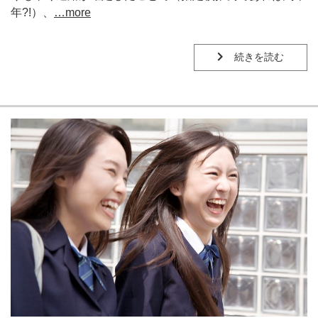
年?!）、
…more
続きを読む