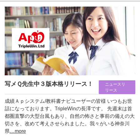
写メＱ先生中３版本格リリース！
ニュースリ
リース
成績Ａｐシステム/教科書ナビユーザーの皆様 いつもお世
話になっております。TripleWinの長澤です。 先週末は首
都圏直撃の大型台風もあり、自然の怖さと事前の備えの大
切さを、改めて考えさせられました。我々がいる神奈川
県
…more