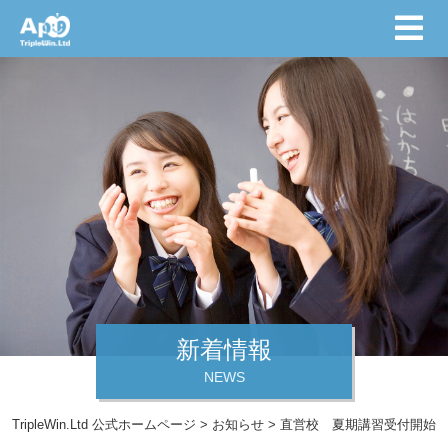
新着情報
NEWS
TripleWin.Ltd 公式ホームページ
>
お知らせ
>
直営校 夏期講習受付開始